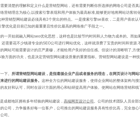
们需要清楚的理解和定义什么是营销型网站，还有需要判断你所选择的
网络公司
是否真
络营销理念为核心,以搜索引擎表现和用户体验为最高标准,能够更好地将网站访客转
这种营销型网站建设必须具有2个突出的特点。一是搜索引擎se喜欢，二是用户喜欢认
索引擎优化是目前已知的最重要且性价比最高的网络推广手段之一。
的一开始就融入网站seo优化思想，这样也是比较节约时间和人力物力成本的。而如
后，还需要花不少钱请专业的SEO公司进行网站优化，这样就浪费了宝贵的时间和资源.
的网站可能需要设计的庄严肃穆，才能给用户良好的信任感。但设计的清晰明了,方
体验方面的功夫，也是决定营销型网站建设质量的重要指标。营销型网站建设是一种
一下。
所谓营销型网站建设，是指遵循企业产品或者服务的理念，在网页设计与网站
度来进行的网站建设服务。
这种全方位的网站建设服务，使得企业网站的整体架构与搜
擎的友好和认可，同时在设计方面的用心和钻研提高用户体验。使网站在网络营销和线
是成都地区拥有多年经验的网站建设，
高端网页设计公司
。公司的技术团队人员全部
期的公司，力争服务好每一位客户，公司推出的网站建设服务具有性价比高，完全放心
络公司。