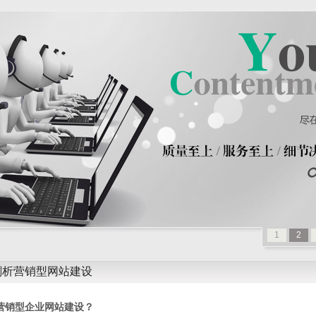
1
2
剖析营销型网站建设
当前位置：
首页
>
服务项目
>
成都网站建设
> 领城互动网建讲堂:入木三分剖
营销型企业网站建设？