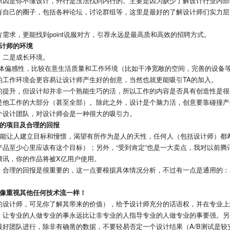
原因是你不懂设计，外行是没法找到内行的。主要是因为缺少了解设计行业内部
有自己的圈子，包括各种论坛，讨论群组等，这里是最好的了解设计师们实力层
需求，更能找到point说服对方，引荐永远是最高质和高效的招聘方式。
设计师的环境
，二是成长环境。
整体偏感性，比较在意生活质量和工作环境（比如干净宽敞的空间，完善的设备
的工作环境会更容易让设计师产生好的创意，当然也就更能吸引TA的加入。
的提升，但设计却并非一个熟能生巧的活，所以工作的内容是否具有创造性是很
是他工作的大部分（甚至全部）。除此之外，设计是个脑力活，创意要靠碰撞产
个设计团队，对设计师会是一种很大的吸引力。
景的项目及合理的回报
目能让人建立目标和憧憬，渴望有所作为是人的天性，任何人（包括设计师）都
品至少心里应该有这个目标）；另外，“受到肯定”也是一大卖点，我对以前腾
腾讯，你的作品将被X亿用户使用。
，合理的回报是很重要的，这一点要根据具体情况分析，不过有一点是通用的：
，像重视其他任何技术流一样！
的设计师，可见你了解其带来的价值），给予设计师充分的话语权，并在专业上
，让专业的人做专业的事永远比让非专业的人指导专业的人做专业的事要强。另
最好团队进行，除非有确凿的数据，不要轻易否定一个设计结果（A/B测试是较