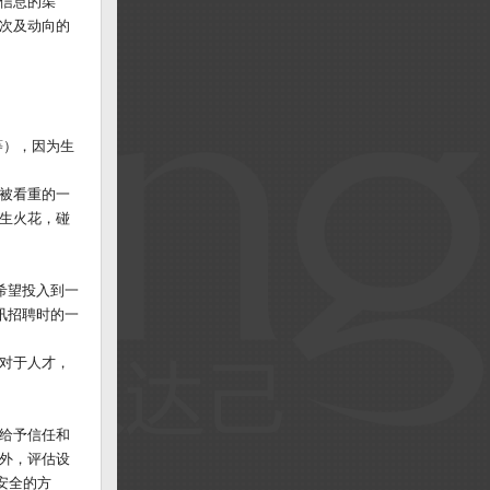
信息的渠
次及动向的
等），因为生
被看重的一
生火花，碰
希望投入到一
讯招聘时的一
对于人才，
给予信任和
外，评估设
安全的方