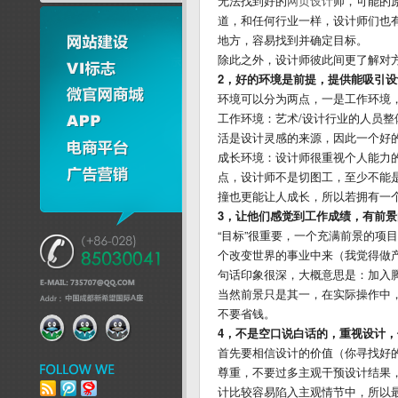
无法找到好的
网页设计
师，可能的
道，和任何行业一样，设计师们也
地方，容易找到并确定目标。
除此之外，设计师彼此间更了解对方
2，好的环境是前提，提供能吸引
环境可以分为两点，一是工作环境
工作环境：艺术/设计行业的人员
活是设计灵感的来源，因此一个好
成长环境：设计师很重视个人能力
点，设计师不是切图工，至少不能
撞也更能让人成长，所以若拥有一
3，让他们感觉到工作成绩，有前
“目标”很重要，一个充满前景的项
个改变世界的事业中来（我觉得做产
句话印象很深，大概意思是：加入
当然前景只是其一，在实际操作中
不要省钱。
4，不是空口说白话的，重视设计
首先要相信设计的价值（你寻找好
尊重，不要过多主观干预设计结果
计比较容易陷入主观情节中，所以