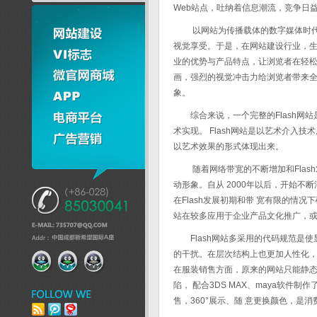
Web站点，吐纳着信息潮流，竞争日
以网站为传播载体的数字媒体时代悄
视觉享受。于是，在网站建设行业，生动
业的优势与产品特点，让浏览者在轻松
画，强烈的视觉冲击力给浏览者带来
象。
综合来说，一个完整的
Flash网站
术实现。 Flash网站是以艺术介
以艺术效果的形式体现出来。
随着网络带宽的不断增加和Flash对
动形象。自从 2000年以后，开始不断
在Flash发展初期和带 宽有限的情
站在较多应用于企业产品文化推广，或者
Flash网站
多采用的代码规范是使
的干扰。在层次结构上也更加人性化，
在服装销售方面，原来的网站只能静态
陷， 配合3DS MAX、maya软件制
售，360°展示、随 意更换颜色，