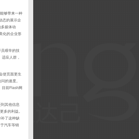
能够带来一种
、动态的展示企
的多媒体动
美化的企业形
序员艰辛的技
、适应人群，
素会使页面更生
访问的速度。
前Flash网
受到其他信息
造更多的利益。
弥补了这种缺
适用于汽车等销