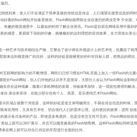
益激烈。
然到来，使人们不在满足于简单直接的传统信息传达，人们渴望在接受信息的同时
好看的flash网站开始备受推崇。Flash网站能帮助企业在激烈的商业竞争 中全面
、有趣的视觉感受中，以最短的时间了解企业资讯。Flash是目前在网络应用中最好
全新的感受，更易留下深刻的印象，能够极好的达到理想的宣传效果，全力营造出美仑
是一种艺术与技术相结合产物，它整合了设计师在外观设计上的艺术性，也囊括了程
入技术层面来达到视觉推广的目的，这样的好处是能够更好的针对目标人群，把商品的档次
互联网的影响力的不断增强，网民们已经习惯在HTML页面上加入一些Flash的元
涌现全Flash网站，但人们对他的认识并不是很深，大部分人会认为Flash网站会影响
况下确实存在这种现象，随着计算机网络的发展，传输速率加快，这一现状也将得到解决。目
自 身业务宣传，在较少部分也有个人、风景、音乐类纯艺术Flash网站。
显示区域占据整个浏览器，这样的好处是使主体明确突出，不易在传达信息的时候，
既有应用性，又具有艺术性，切合现代人们的需求心理。达到更好的效果，进而 创
的展示各式各样的产品，即使是多角度的，也是没有交互性可言的。Flash网站恰恰
作了类似上面可以360°展示，并且可以随意换装的Flash销售网。这种Flash网站同样
是消费者在网上就可以对自己待定的车型进行全面的比对。